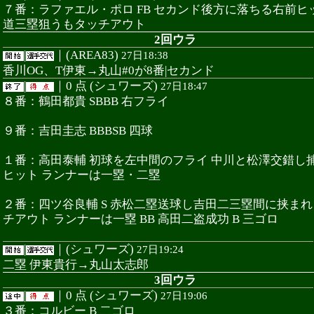
７番：ラファエル・ポロ FB セカンド後方に落ちる右前ヒ
道三塁狙うもタッチアウト
2回ウラ
|
｜(AREA83)
27日18:38
香川OG、T伊東→丸山#0が8番|セカンド
|
｜0 点 (シュワーズ)
27日18:47
８番：鶴田都貴 SBBB 右フライ
９番：吉田圭志 BBBSB 四球
１番：高田泰輔 初球を左中間のフライ 中川と松澤交錯し
ヒット ランナーは一塁・二塁
２番：四ツ谷良輔 S 赤松二塁送球し吉田二三塁間に挟ま
チアウト ランナーは一塁 BB 高田二盗成功 B 三ゴロ
|
｜(シュワーズ)
27日19:24
二塁 伊東貴行→丸山太志郎
3回ウラ
|
｜0 点 (シュワーズ)
27日19:06
３番：コルビー B 二ゴロ