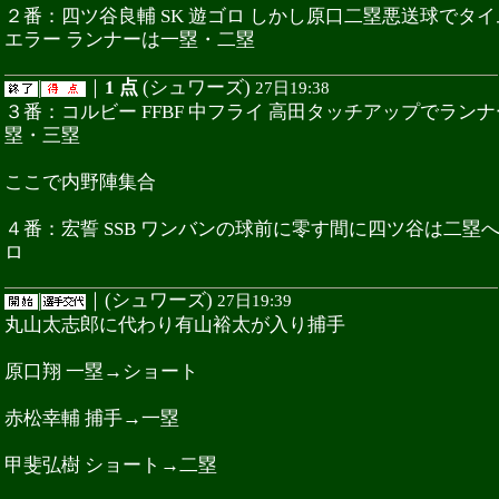
２番：四ツ谷良輔 SK 遊ゴロ しかし原口二塁悪送球でタ
エラー ランナーは一塁・二塁
|
｜
1 点
(シュワーズ)
27日19:38
３番：コルビー FFBF 中フライ 高田タッチアップでラン
塁・三塁
ここで内野陣集合
４番：宏誓 SSB ワンバンの球前に零す間に四ツ谷は二塁へ
ロ
|
｜(シュワーズ)
27日19:39
丸山太志郎に代わり有山裕太が入り捕手
原口翔 一塁→ショート
赤松幸輔 捕手→一塁
甲斐弘樹 ショート→二塁