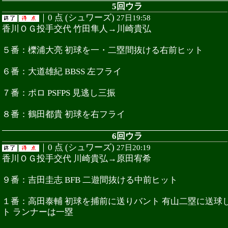
5回ウラ
|
｜0 点 (シュワーズ)
27日19:58
香川ＯＧ投手交代 竹田隼人→川崎貴弘
５番：櫟浦大亮 初球を一・二塁間抜ける右前ヒット
６番：大道雄紀 BBSS 左フライ
７番：ポロ PSFPS 見逃し三振
８番：鶴田都貴 初球を右フライ
6回ウラ
|
｜0 点 (シュワーズ)
27日20:19
香川ＯＧ投手交代 川崎貴弘→原田宥希
９番：吉田圭志 BFB 二遊間抜ける中前ヒット
１番：高田泰輔 初球を捕前に送りバント 有山二塁に送球
ト ランナーは一塁