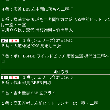
４番：宏誓 BBS 左中間に落ちる二塁打
５番：櫟浦大亮 初球を二遊間後方に落ちる中前ヒット ラ
は一塁・三塁
香川ＯＧ投手交代 田村雅樹→竹田隼人
|
｜
1 点
(シュワーズ)
27日19:12
６番：大道雄紀 KKS 見逃し三振
７番：ポロ BSFBB ワイルドピッチ 宏誓生還 櫟浦は二塁へ
ロ
4回ウラ
|
｜
1 点
(シュワーズ)
27日19:40
８番：鶴田都貴 BBBB 四球
９番：吉田圭志 SSB 左フライ
１番：高田泰輔 F 左前ヒット ランナーは一塁・二塁