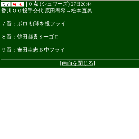
|
｜0 点 (シュワーズ)
27日20:44
香川ＯＧ投手交代 原田宥希→松本直晃
７番：ポロ 初球を投フライ
８番：鶴田都貴 S 一ゴロ
９番：吉田圭志 B 中フライ
[画面を閉じる]