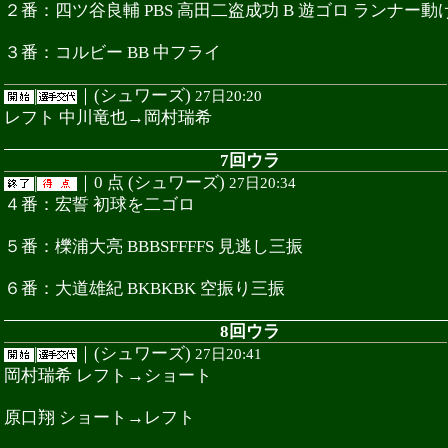
２番：四ツ谷良輔 PBS 高田二盗成功 B 遊ゴロ ランナー動
３番：コルビー BB 中フライ
|
｜(シュワーズ)
27日20:20
レフト 中川竜也→岡村瑞希
7回ウラ
|
｜0 点 (シュワーズ)
27日20:34
４番：宏誓 初球を二ゴロ
５番：櫟浦大亮 BBBSFFFFS 見逃し三振
６番：大道雄紀 BKBKBK 空振り三振
8回ウラ
|
｜(シュワーズ)
27日20:41
岡村瑞希 レフト→ショート
原口翔 ショート→レフト