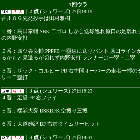
1回ウラ
|
｜
2 点
(シュワーズ)
27日18:15
香川ＯＧ先発投手は田村雅樹
１番：高田泰輔 SBK 二ゴロ しかし送球逸れ原口の足離れ
の内野安打
２番：四ツ谷良輔 PPPPB 一塁線に送りバント 原口ライン
るかもと見送るが切れず内野安打 ランナーは一塁・二塁
３番：ザック・コルビー PB 右中間オーバーの走者一掃の
リー二塁打
|
｜
3 点
(シュワーズ)
27日18:23
４番：宏誓 FF 右フライ
５番：櫟浦大亮 BSKBFK 空振り三振
６番：大道雄紀 BF 右前タイムリーヒット
|
｜
3 点
(シュワーズ)
27日19:01